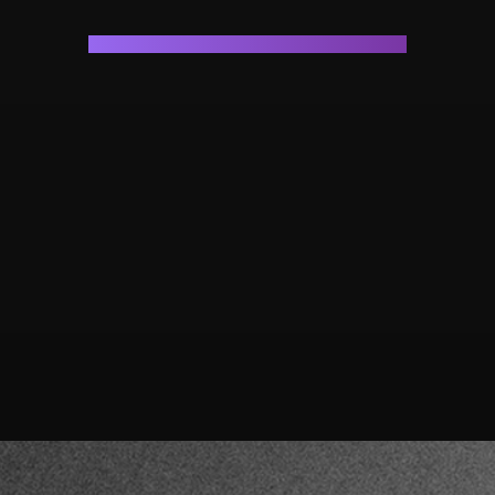
popová kapela na české hudební scéně