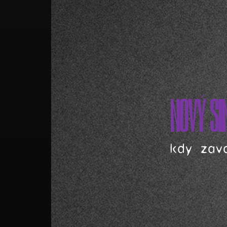
NOVÝ SI
kdy zav