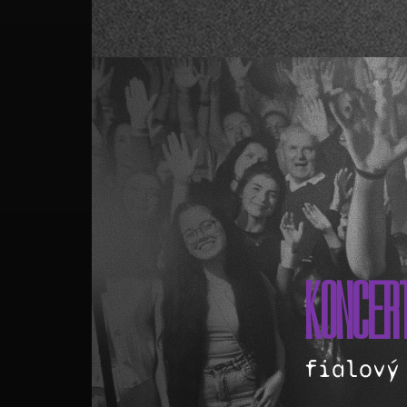
KONCER
fialový