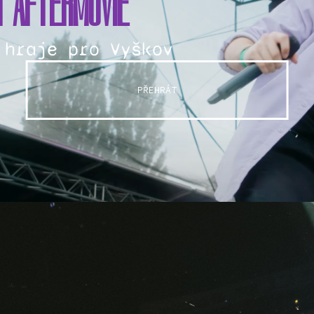
T AFTERMOVIE
 hraje pro Vyškov
PŘEHRÁT