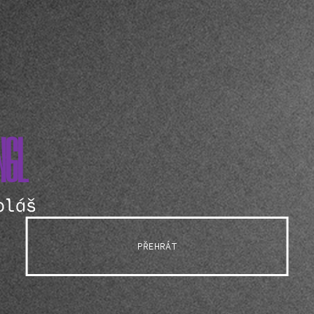
NGL
oláš
PŘEHRÁT